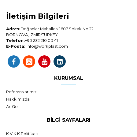
İletişim Bilgileri
Adres:
Doğanlar Mahallesi 1607 Sokak No:22
BORNOVA, IZMIR/TURKEY
Telefon:
+90 232 210 00 41
E-Posta:
info@workplast.com
KURUMSAL
Referanslarımız
Hakkımızda
Ar-Ge
BILGI SAYFALARI
K.V.K.K Politikası