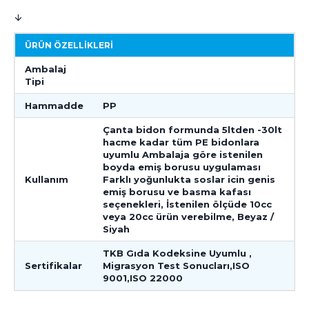
ÜRÜN ÖZELLIKLERI
Ambalaj
Tipi
Hammadde
PP
Çanta bidon formunda 5ltden -30lt
hacme kadar tüm PE bidonlara
uyumlu Ambalaja göre istenilen
boyda emiş borusu uygulaması
Kullanım
Farklı yoğunlukta soslar icin genis
emiş borusu ve basma kafası
seçenekleri, İstenilen ölçüde 10cc
veya 20cc ürün verebilme, Beyaz /
Siyah
TKB Gıda Kodeksine Uyumlu ,
Sertifikalar
Migrasyon Test Sonucları,ISO
9001,ISO 22000